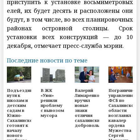
приступить к установке восьмиметровых
елей, их будет десять и расположены они
будут, в том числе, во всех планировочных
районах островной столицы. Срок
установки всех конструкций — до 10
декабря, отмечает пресс-служба мэрии.
Последние новости по теме
Подъездные
В ЖК
Пограничное
Валерий
пути к
«Уюн»
управление
Лимаренко
школам и
решили
ФСБ по
вручил
детским
проблему
Сахалинской
новые
садам в
с вывозом
области
знаки
Южно-
мусора
возглавил
отличия
Сахалинске
кавалер
сахалинским
готовят к
ордена
добровольцам
началу
Мужества
нового
Сергей