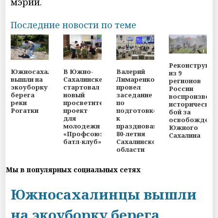
мэрии.
Последние новости по теме
Реконструкт
Южносахалинцы
В Южно-
Валерий
из 9
вышли на
Сахалинске
Лимаренко
регионов
экоуборку
стартовал
провел
России
берега
новый
заседание
воспроизвели
реки
просветительский
по
исторический
Рогатки
проект
подготовке
бой за
для
к
освобождени
молодежи
празднованию
Южного
«Профсоюзный
80-летия
Сахалина
батл-клуб»
Сахалинской
области
Мы в популярных социальных сетях
Южносахалинцы вышли
на экоуборку берега