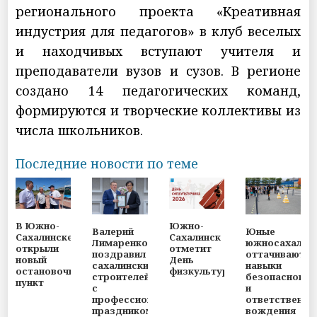
регионального проекта «Креативная
индустрия для педагогов» в клуб веселых
и находчивых вступают учителя и
преподаватели вузов и сузов. В регионе
создано 14 педагогических команд,
формируются и творческие коллективы из
числа школьников.
Последние новости по теме
В Южно-
Южно-
Валерий
Юные
Сахалинске
Сахалинск
Лимаренко
южносахалин
открыли
отметит
поздравил
оттачивают
новый
День
сахалинских
навыки
остановочный
физкультурника
строителей
безопасного
пункт
с
и
профессиональным
ответственно
праздником
вождения