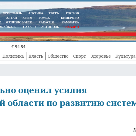
ЯРОСЛАВЛЬ
АРКТИКА
ТВЕРЬ
РОСТОВ
АЛТАЙ
КРЫМ
ТОМСК
КЕМЕРОВО
К
ЖЕЛЕЗНОГОРСК
ХАКАСИЯ
КАМЧАТКА
АБАЙКАЛЬЕ
САХА
СЕВАСТОПОЛЬ
САХАЛИН
€ 94.84
Политика
Власть
Общество
Спорт
Здоровье
Культура
ьно оценил усилия
й области по развитию сист
Н