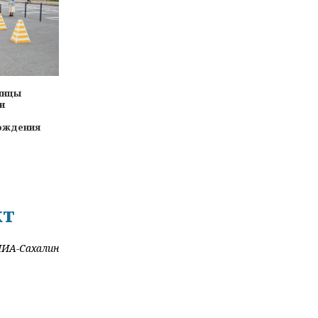
инцы
и
ождения
кт
ИА-Сахалин