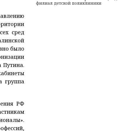
филиал детской поликлиники
равлению
рритории
сех сред
алинской
авно было
низации
 Путина.
кабинеты
а группа
щения РФ
астникам
ионалы».
офессий,