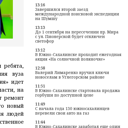
13:16
Завершился второй заезд
международной поисковой экспедиции
на Шумшу
13:13
До 1 сентября на пересечении пр. Мира
с ул. Пионерской будет отключен
светофор
13:12
В Южно-Сахалинске проходит ежегодная
акция «На солнечной поляночке»
 ребята,
12:58
Валерий Лимаренко вручил ключи
ния вуза
новоселам в Углегорском районе
ия» идет
11:51
асти, на
В Южно-Сахалинске стартовала продажа
горбуши по доступной цене
т ремонт
11:49
то новый
С начала года 130 южносахалинцев
ля людей
перевели свои авто на газ
ственное
11:44
В Южно-Сахалинске заработал еще один