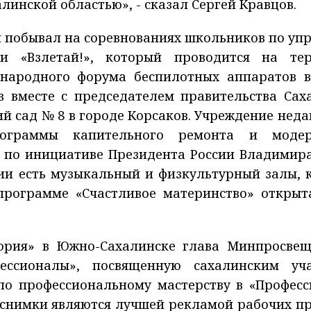
алинской областью», - сказал Сергей Кравцов.
 побывал на соревнованиях школьников по уп
и «Взлетай!», который проводится на те
народного форума беспилотных аппаратов в
в вместе с председателем правительства Сах
й сад № 8 в городе Корсаков. Учреждение нед
ограммы капительного ремонта и модер
 по инициативе Президента России Владимира
ии есть музыкальный и физкультурный залы, 
программе «Счастливое материнство» открыт
тория» в Южно-Сахалинске глава Минпросве
ессионалы», посвященную сахалинским уч
по профессиональному мастерству в «Професс
снимки являются лучшей рекламой рабочих пр