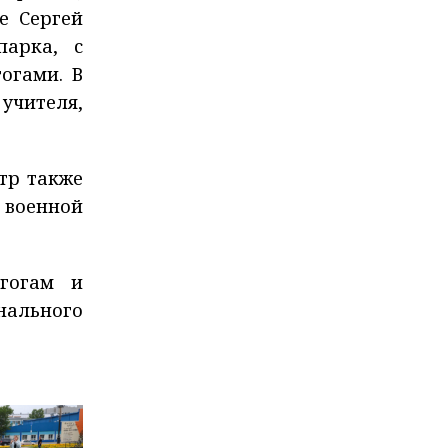
е Сергей
парка, с
огами. В
учителя,
тр также
 военной
агогам и
ального