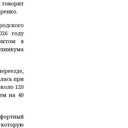
 говорит
ренко.
родского
026 году
нктом: в
хникума
ереезде,
лась при
около 120
ем на 40
мфортный
 которую