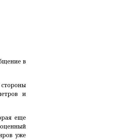
бщение в
 стороны
метров и
орая еще
ноценный
иров уже