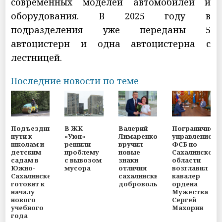
современных моделей автомобилей и
оборудования. В 2025 году в
подразделения уже переданы 5
автоцистерн и одна автоцистерна с
лестницей.
Последние новости по теме
Подъездные
В ЖК
Пограничное
Валерий
пути к
«Уюн»
управление
Лимаренко
школам и
решили
ФСБ по
вручил
детским
проблему
Сахалинской
новые
садам в
с вывозом
области
знаки
Южно-
мусора
возглавил
отличия
Сахалинске
кавалер
сахалинским
готовят к
ордена
добровольцам
началу
Мужества
нового
Сергей
учебного
Махорин
года