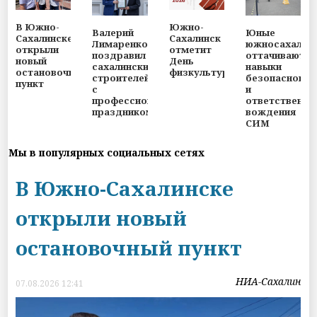
В Южно-
Южно-
Валерий
Юные
Сахалинске
Сахалинск
Лимаренко
южносахалин
открыли
отметит
поздравил
оттачивают
новый
День
сахалинских
навыки
остановочный
физкультурника
строителей
безопасного
пункт
с
и
профессиональным
ответственно
праздником
вождения
СИМ
Мы в популярных социальных сетях
В Южно-Сахалинске
открыли новый
остановочный пункт
НИА-Сахалин
07.08.2026 12:41