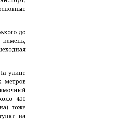
анспорт,
основные
рького до
 камень,
шеходная
На улице
х метров
 ямочный
коло 400
на) тоже
тупят на