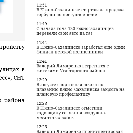
11:51
В Южно-Сахалинске стартовала продажа
горбуши по доступной цене
11:49
С начала года 130 южносахалинцев
перевели свои авто на газ
11:44
тройству
В Южно-Сахалинске заработал еще один
филиал детской поликлиники
11:41
Валерий Лимаренко встретится с
улицах в
жителями Углегорского района
сс», СНТ
12:29
В августе спортивная школа по
плаванию Южно-Сахалинска закрыта на
плановую профилактику
о района
12:28
В Южно-Сахалинске отметили
годовщину создания воздушно-
десантных войск
12:25
Валерий Лимаренко проинспектировал