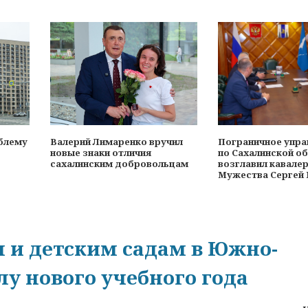
блему
Валерий Лимаренко вручил
Пограничное упра
новые знаки отличия
по Сахалинской о
сахалинским добровольцам
возглавил кавале
Мужества Сергей
 и детским садам в Южно-
лу нового учебного года