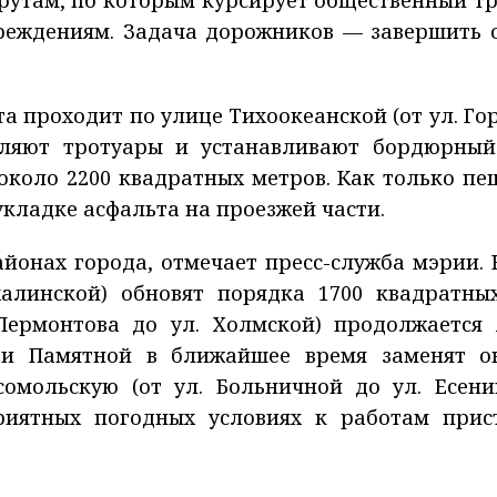
шрутам, по которым курсирует общественный тр
реждениям. Задача дорожников — завершить 
а проходит по улице Тихоокеанской (от ул. Го
овляют тротуары и устанавливают бордюрный
около 2200 квадратных метров. Как только пе
укладке асфальта на проезжей части.
айонах города, отмечает пресс-служба мэрии. 
халинской) обновят порядка 1700 квадратны
 Лермонтова до ул. Холмской) продолжается
 и Памятной в ближайшее время заменят о
омольскую (от ул. Больничной до ул. Есени
риятных погодных условиях к работам прис