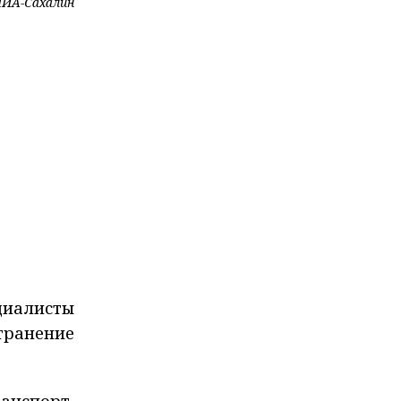
ИА-Сахалин
циалисты
транение