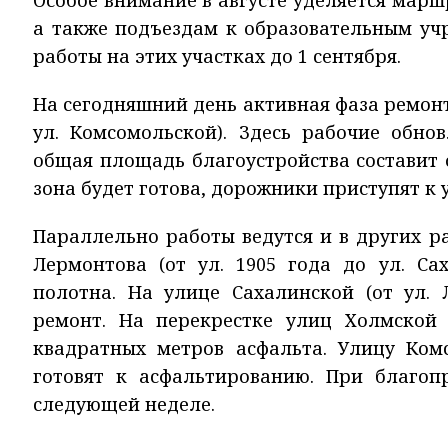
Особое внимание в августе уделяется мар
а также подъездам к образовательным уч
работы на этих участках до 1 сентября.
На сегодняшний день активная фаза ремонт
ул. Комсомольской). Здесь рабочие обн
общая площадь благоустройства составит 
зона будет готова, дорожники приступят к 
Параллельно работы ведутся и в других р
Лермонтова (от ул. 1905 года до ул. Са
полотна. На улице Сахалинской (от ул.
ремонт. На перекрестке улиц Холмской
квадратных метров асфальта. Улицу Комс
готовят к асфальтированию. При благоп
следующей неделе.