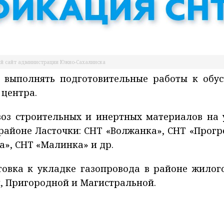
й сайт администрации Южно-Сахалинска
 выполнять подготовительные работы к обус
 центра.
авоз строительных и инертных материалов на 
районе Ласточки: СНТ «Волжанка», СНТ «Прогре
а», СНТ «Малинка» и др.
товка к укладке газопровода в районе жилог
й, Пригородной и Магистральной.