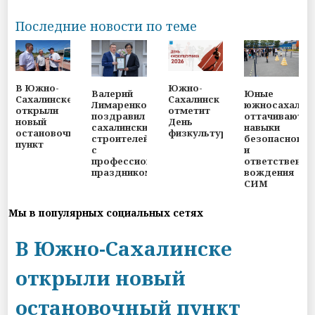
Последние новости по теме
В Южно-
Южно-
Валерий
Юные
Сахалинске
Сахалинск
Лимаренко
южносахалин
открыли
отметит
поздравил
оттачивают
новый
День
сахалинских
навыки
остановочный
физкультурника
строителей
безопасного
пункт
с
и
профессиональным
ответственно
праздником
вождения
СИМ
Мы в популярных социальных сетях
В Южно-Сахалинске
открыли новый
остановочный пункт